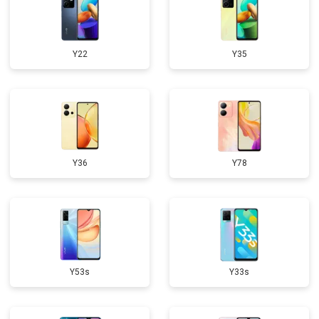
Y22
Y35
Y36
Y78
Y53s
Y33s