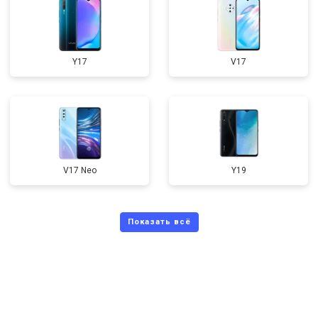
Y17
V17
V17 Neo
Y19