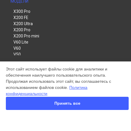
МОДЕЛИ
X300 Pro
X200 FE
X200 Ultra
X200 Pro
X200 Pro mini
V60 Lite
V60
V50
Y22
Y35
СТРАНИЦЫ
Этот сайт использует файлы cookie для аналитики и
Y36
обеспечения наилучшего пользовательского опыта.
Гарантия
Y78
Продолжая использовать этот сайт, вы соглашаетесь с
Доставка
Y53s
использованием файлов cookie.
Политика
Контакты
Y33s
конфиденциальности
Карта сайта
Y17
Принять все
V17
V17 Neo
КОНТАКТЫ
Y19
+7 (800) 350-44-53
Ежедневно с 09:00 до 21:00